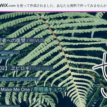
.com
を使って作成されました。あなたも無料で作ってみませんか
h】 聖者への復讐 /
REVLIS
カル
nt/event.cgi?
ent=121
n #02】 ヱピロギ/
Flat:nique
/detail?event=vfpq02&id=4
Make Me One /
早明浦キュウゾ
nt/event.cgi?