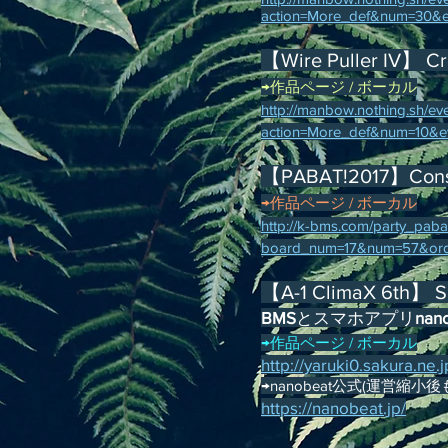
action=More_def&num=30&e
【Wire Puller IV】 Cro
→
作品
ページ / ボーカル
http://manbow.nothing.sh/eve
action=More_def&num=10&ev
【PABAT!2017】Consci
→
作品
ページ / ボーカル
http://k
-
bms.com/party_pabat
board_num=17&num=57&ord
【A
-1 ClimaX 6th】 S
BMS
とスマホアプリ
nan
→作品ページ / ボーカル
http://yaruki0.sakura.ne
→nanobeat公式(運営縮
https://nanobeat.jp/