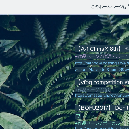
このホームページは
【A
-1 ClimaX 8t
→作品ページ / 作詞・ボー
http://manbow.nothing.sh/eve
action=More_def&num=3&ev
【vfpq competitio
→作品ページ / 語り
https://bmssearch.net/venue
【BOFU2017】 Don't 
ウ
→作品ページ / ボーカル
http://manbow.nothing.sh/eve