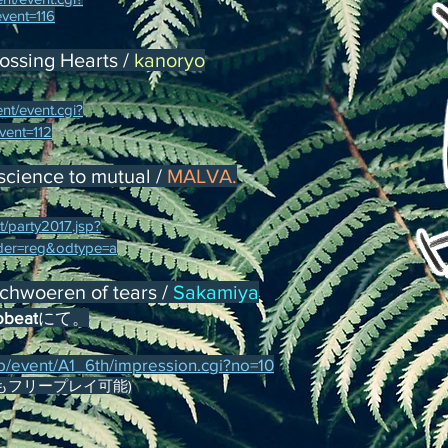
vent=116
ssing Hearts /
kanoryo
nt/event.cgi?
ent=112
ence to mutual /
MALVA.
/party2017.jsp?
er=reg&odtype=a
chwoeren of tears /
Sakamiya
obeat
にて。
.jp/event/A1_6th/impression.cgi?no=10
小後もフリープレイ可能)